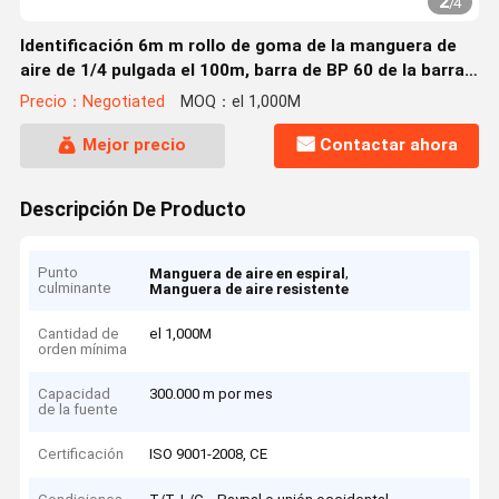
2
/
4
Identificación 6m m rollo de goma de la manguera de
aire de 1/4 pulgada el 100m, barra de BP 60 de la barra
del WP 20
Precio：Negotiated
MOQ：el 1,000M
Mejor precio
Contactar ahora
Descripción De Producto
Punto
,
Manguera de aire en espiral
culminante
Manguera de aire resistente
Cantidad de
el 1,000M
orden mínima
Capacidad
300.000 m por mes
de la fuente
Certificación
ISO 9001-2008, CE