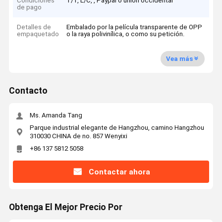
Condiciones
T/T, L/C, , Paypal o unión occidental
de pago
Detalles de
Embalado por la película transparente de OPP
empaquetado
o la raya polivinílica, o como su petición.
Vea más
Contacto
Ms. Amanda Tang
Parque industrial elegante de Hangzhou, camino Hangzhou
310030 CHINA de no. 857 Wenyixi
+86 137 5812 5058
Contactar ahora
Obtenga El Mejor Precio Por