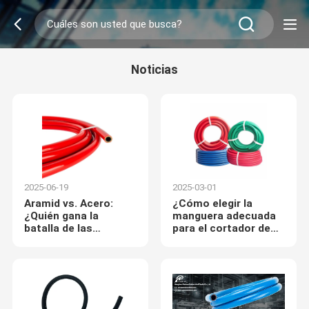
Noticias
2025-06-19
2025-03-01
Aramid vs. Acero:
¿Cómo elegir la
¿Quién gana la
manguera adecuada
batalla de las
para el cortador de
mangueras de GNC?
gas de llama?