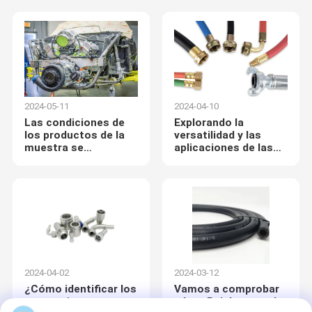
conveniencia sin
herramientas!
2024-05-11
2024-04-10
Las condiciones de
Explorando la
los productos de la
versatilidad y las
muestra se
aplicaciones de las
especifican en el
mangueras EPDM
punto 6.2.
Como Director de producto industrial, buscamos para una 
manguera ideal, cumplimos todos nuestros requisitos en las 
Hogar
Productos
Videos
Sobre
mangueras, que significa durable, flexible y fuerte
2024-04-02
2024-03-12
Nosotros
¿Cómo identificar los
Vamos a comprobar
accesorios
cómo Paishun prueba
Entonces, lo encontramos, Paishun, el grupo de la manguera de 