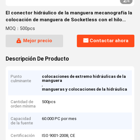
2
/
4
El conector hidráulico de la manguera mecanografía la
colocación de manguera de Socketless con el hilo
masculino del NPT (15610)
MOQ：500pcs
Mejor precio
Contactar ahora
Descripción De Producto
Punto
colocaciones de extremo hidráulicas de la
manguera
culminante
,
mangueras y colocaciones de la hidráulica
Cantidad de
500pcs
orden mínima
Capacidad
60.000 PC por mes
de la fuente
Certificación
ISO 9001-2008, CE