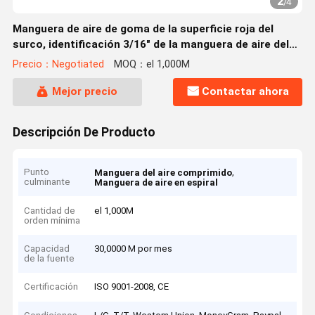
2
/
4
Manguera de aire de goma de la superficie roja del
surco, identificación 3/16" de la manguera de aire del
retroceso a 1"
Precio：Negotiated
MOQ：el 1,000M
Mejor precio
Contactar ahora
Descripción De Producto
Punto
,
Manguera del aire comprimido
culminante
Manguera de aire en espiral
Cantidad de
el 1,000M
orden mínima
Capacidad
30,0000 M por mes
de la fuente
Certificación
ISO 9001-2008, CE