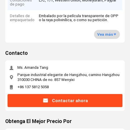
Condiciones
L/C, T/T, Western Union, MoneyGram, Paypal
de pago
Detalles de
Embalado por la película transparente de OPP
empaquetado
o la raya polivinílica, o como su petición.
Vea más
Contacto
Ms. Amanda Tang
Parque industrial elegante de Hangzhou, camino Hangzhou
310030 CHINA de no. 857 Wenyixi
+86 137 5812 5058
Contactar ahora
Obtenga El Mejor Precio Por