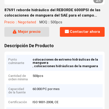
2
/
6
87691 reborde hidráulico del REBORDE 6000PSI de las
colocaciones de manguera del SAE para el campo
petrolífero, mina Industriy (87691)
Precio：Negotiated
MOQ：500pcs
Mejor precio
Contactar ahora
Descripción De Producto
Punto
colocaciones de extremo hidráulicas de la
manguera
culminante
,
colocaciones hidráulicas de la manguera
Cantidad de
500pcs
orden mínima
Capacidad
60.000 PC por mes
de la fuente
Certificación
ISO 9001-2008, CE