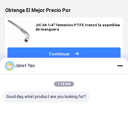
Obtenga El Mejor Precio Por
JIC 04 1/4" femenino PTFE trenzó la asamblea
de manguera
Continuar
Janet Yao
Productos Recomendados
1:18 AM
Good day, what product are you looking for?
manguera de
Ensamblaje
Manguera de
Manguera 
aceite turbo
de tubería de
transferencia
vapor flexi
PTFE
aceite turbo
de vapor de
de PTFE p
personalizada
PTFE de
PTFE de alta
equipos de