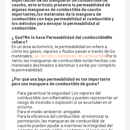
importantes de las mangueras de combustible de
caucho, este artículo presenta la permeabilidad de
algunas mangueras de combustible de caucho
importantes,los materiales de la manguera de
combustible con baja permeabilidad al combustible y
los métodos para ensayar la permeabilidad al
combustible.
¿ Qué?
No lo hace.
Permeabilidad del combustible
Me
refiero
?
En un área automotriz, la permeabilidad se refiere a
cómo los gases, vapores o fluidos pasan a través de los
materiales.
Las demás:
o bien
líneas de combustible
Por lo
tanto, las mangueras de combustible están hechas con
materiales destinados a disminuir o evitar por completo
la permeabilidad.
¿Por qué una baja permeabilidad es tan importante
para una manguera de combustible de goma?
Para garantizar la seguridad: Los vapores del
combustible son inflamables y pueden representar un
riesgo de incendio o explosión si se acumulan en el
entorno.
Para el medio ambiente: amigable.
Para la eficiencia del combustible: al minimizar la
permeación, las mangueras de combustible de
caucho pueden ayudar a mantener la integridad del