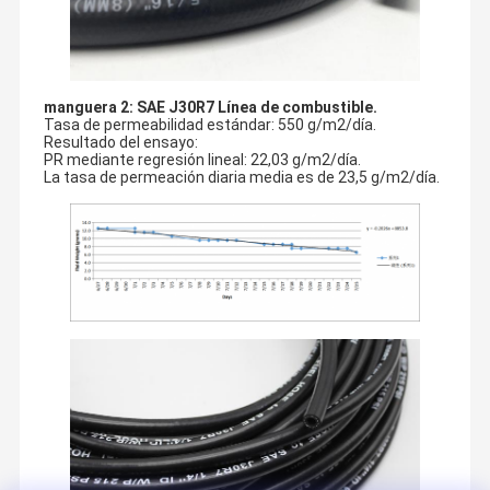
manguera 2: SAE J30R7 Línea de combustible.
Tasa de permeabilidad estándar: 550 g/m2/día.
Resultado del ensayo:
PR mediante regresión lineal: 22,03 g/m2/día.
La tasa de permeación diaria media es de 23,5 g/m2/día.
Como Director de producto industrial, buscamos para una 
manguera ideal, cumplimos todos nuestros requisitos en las 
Hogar
Productos
Videos
Sobre
mangueras, que significa durable, flexible y fuerte
Nosotros
Entonces, lo encontramos, Paishun, el grupo de la manguera de 