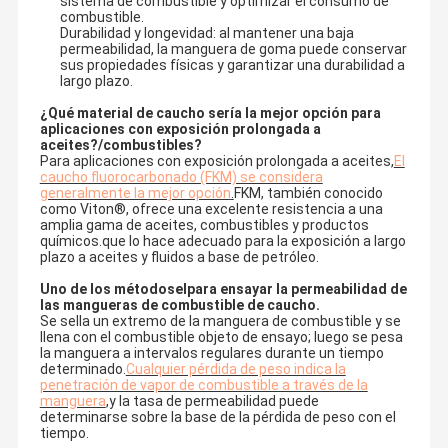
sistema de combustible y optimizar el consumo de
combustible.
Durabilidad y longevidad: al mantener una baja
permeabilidad, la manguera de goma puede conservar
sus propiedades físicas y garantizar una durabilidad a
largo plazo.
¿Qué material de caucho sería la mejor opción para
aplicaciones con exposición prolongada a
aceites?
/combustibles
?
Para aplicaciones con exposición prolongada a aceites,
El
caucho fluorocarbonado (FKM) se considera
generalmente la mejor opción
.
FKM, también conocido
como Viton®, ofrece una excelente resistencia a una
amplia gama de aceites, combustibles y productos
químicos.que lo hace adecuado para la exposición a largo
plazo a aceites y fluidos a base de petróleo.
Uno de los métodos
el
para ensayar la permeabilidad de
las mangueras de combustible de caucho.
Se sella un extremo de la manguera de combustible y se
llena con el combustible objeto de ensayo; luego se pesa
la manguera a intervalos regulares durante un tiempo
determinado.
Cualquier pérdida de peso indica la
penetración de vapor de combustible a través de la
manguera
,
y la tasa de permeabilidad puede
determinarse sobre la base de la pérdida de peso con el
tiempo.