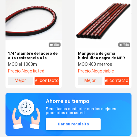
1/4" alambre del acero de
Manguera de goma
alta resistencia a la
hidráulica negra de NBR
tracción del SAE 100R1
1sn DN8
MOQ:
el 1000m
MOQ:
400 metros
de goma el hidráulico de
Precio:
Negotiated
Precio:
Negociable
la manguera solo
trenzado
Mejor
el contacto
Mejor
el contacto
precio
precio
Ahorre su tiempo
Permítanos contactar con los mejores
productos con usted.
Dar su requisito