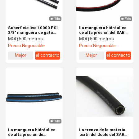
Superficie lisa 10000 PSI
La manguera hidráulica
3/8" manguera de gato
de alta presión del SAE
hydráulico para el
100 R1AT, ata con
MOQ:
500 metros
MOQ:
500 metros
sistema que apoya
alambre la manguera de
Precio:
Negociable
Precio:
Negociable
goma trenzada
Mejor
el contacto
Mejor
el contacto
precio
precio
Hogar
Productos
Videos
Sobre
Nosotros
La manguera hidráulica
La trenza de la materia
de alta presión de
textil del doble del SAE