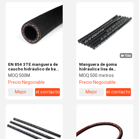
EN 854 3TE manguera de
Manguera de goma
caucho hidráulico de baja
hidráulica lisa de
presión con cubierta
limpieza fácil para el
MOQ:
500M
MOQ:
500 metros
resistente al aceite y al
taladro y los Trenchers
Precio:
Negociable
Precio:
Negociable
clima y dos trenzas de
fibra de alta tracción
Mejor
el contacto
Mejor
el contacto
para -40 °C a +100 °C
precio
precio