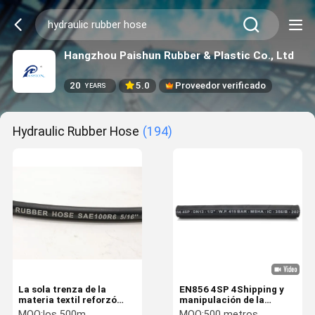
Hangzhou Paishun Rubber & Plastic Co., Ltd
20
5.0
Proveedor verificado
YEARS
Hydraulic Rubber Hose
(194)
La sola trenza de la
EN856 4SP 4Shipping y
materia textil reforzó
manipulación de la
negro de goma hidráulico
manguera de goma
MOQ:
los 500m
MOQ:
500 metros